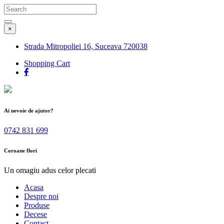
Search
for:
Search
×
Strada Mitropoliei 16, Suceava 720038
Shopping Cart
Ai nevoie de ajutor?
0742 831 699
Coroane flori
Un omagiu adus celor plecati
Acasa
Despre noi
Produse
Decese
Contact