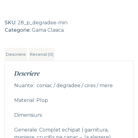
SKU:
28_p_degradee-min
Categorie:
Gama Clasica
Descriere
Recenzii (0)
Descriere
Nuante: coniac / degradee / cires / mere
Material: Plop
Dimensiuni:
Generale: Complet echipat ( garnitura,
maniere, crucifix pe capac – la alegere)