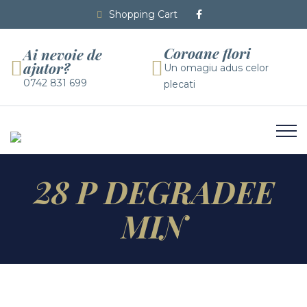
Shopping Cart
Coroane flori
Ai nevoie de
ajutor?
Un omagiu adus celor
0742 831 699
plecati
28 P DEGRADEE
MIN