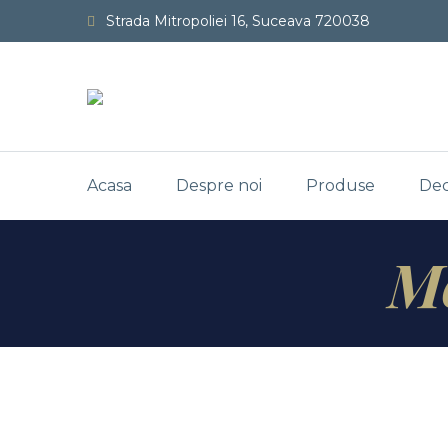
Strada Mitropoliei 16, Suceava 720038
Acasa
Despre noi
Produse
De
M