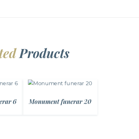
ted
Products
erar 6
Monument funerar 20