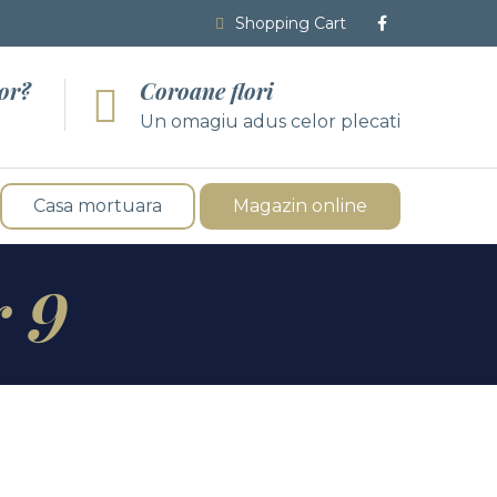
Shopping Cart
tor?
Coroane flori
Un omagiu adus celor plecati
Casa mortuara
Magazin online
 9